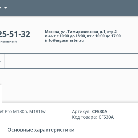
е
25-51-32
Москва, ул. Тимирязевская, д.1, стр.2
пн-чт с 10:00 до 18:00, пт с 10:00 до 17:00
info@argusmaster.ru
анальный
Jet Pro M180n, M181fw
Артикул:
CF530A
Код товара:
CF530A
Основные характеристики