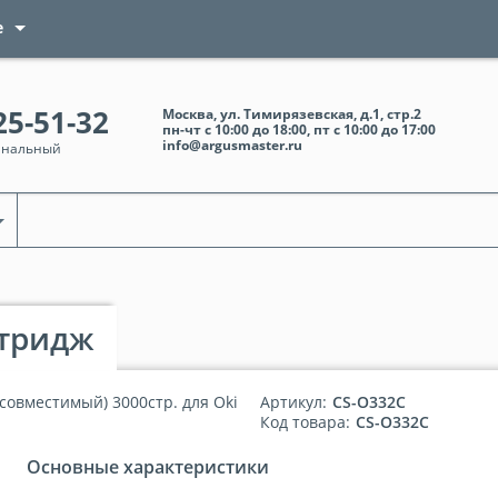
е
25-51-32
Москва, ул. Тимирязевская, д.1, стр.2
пн-чт с 10:00 до 18:00, пт с 10:00 до 17:00
info@argusmaster.ru
анальный
ртридж
совместимый) 3000стр. для Oki
Артикул:
CS-O332C
Код товара:
CS-O332C
Основные характеристики