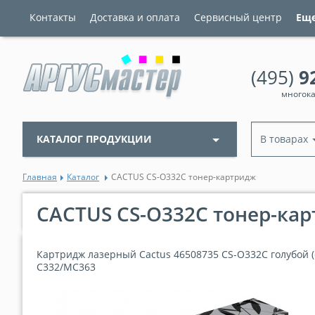
Контакты
Доставка и оплата
Сервисный центр
Ещ
(495)
9
многок
КАТАЛОГ ПРОДУКЦИИ
В товарах
Главная
Каталог
CACTUS CS-O332C тонер-картридж
CACTUS CS-O332C тонер-ка
Картридж лазерный Cactus 46508735 CS-O332C голубой (
C332/MC363