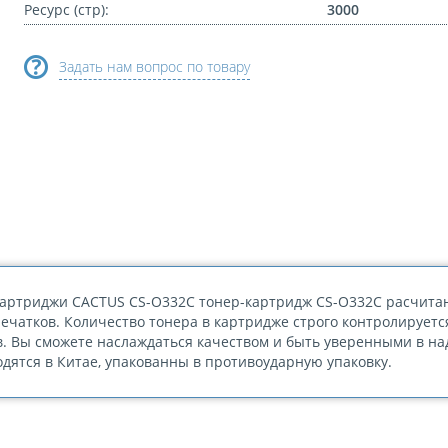
Ресурс (стр):
3000
Задать нам вопрос по товару
артриджи CACTUS CS-O332C тонер-картридж CS-O332C расчитан
ечатков. Количество тонера в картридже строго контролируетс
. Вы сможете наслаждаться качеством и быть уверенными в н
дятся в Китае, упакованны в противоударную упаковку.